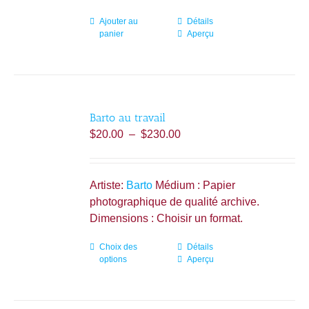
Ajouter au
Détails
panier
Aperçu
Barto au travail
Plage
$
20.00
–
$
230.00
de
prix :
$20.00
Artiste:
Barto
Médium : Papier
à
photographique de qualité archive.
$230.00
Dimensions : Choisir un format.
Choix des
Ce
Détails
options
Aperçu
produit
a
plusieurs