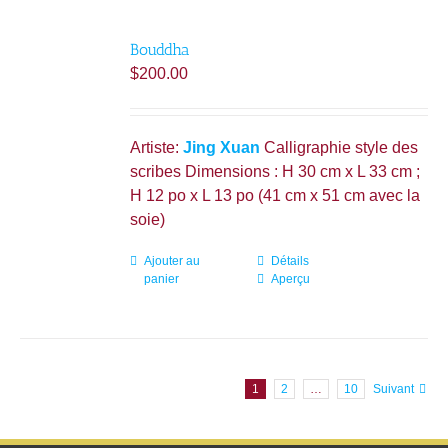
variations.
Les
Bouddha
options
$
200.00
peuvent
être
choisies
Artiste:
Jing Xuan
Calligraphie style des
sur
scribes Dimensions : H 30 cm x L 33 cm ;
la
H 12 po x L 13 po (41 cm x 51 cm avec la
page
soie)
du
produit
Ajouter au
Détails
panier
Aperçu
1
2
…
10
Suivant