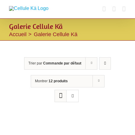
Passer
au
contenu
Galerie Cellule Kä
Accueil
Galerie Cellule Kä
Trier par
Commande par défaut
Montrer
12 produits