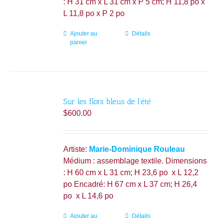
: H 31 cm x L 31 cm x P 5 cm; H 11,8 po x
L 11,8 po x P 2 po
Ajouter au
Détails
panier
Sur les flots bleus de l’été
$
600.00
Artiste:
Marie-Dominique Rouleau
Médium : assemblage textile. Dimensions
: H 60 cm x L 31 cm; H 23,6 po x L 12,2
po Encadré: H 67 cm x L 37 cm; H 26,4
po x L 14,6 po
Ajouter au
Détails