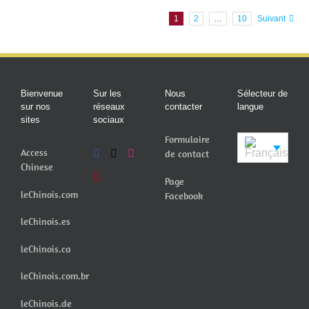
1
2
…
10
Suivant
Bienvenue
Sur les
Nous
Sélecteur de
sur nos
réseaux
contacter
langue
sites
sociaux
Formulaire
Access
de contact
Chinese
Page
leChinois.com
Facebook
leChinois.es
leChinois.ca
leChinois.com.br
leChinois.de