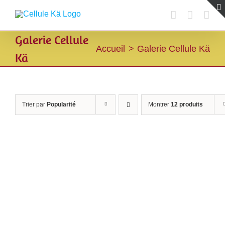
Passer
au
contenu
Galerie Cellule
Accueil
Galerie Cellule Kä
Kä
Trier par
Popularité
Montrer
12 produits