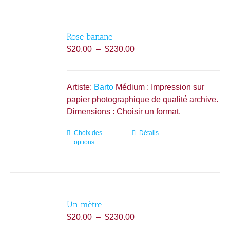
plusieurs
variations.
Les
Rose banane
options
Plage
$
20.00
–
$
230.00
peuvent
de
être
prix :
choisies
$20.00
Artiste:
Barto
Médium : Impression sur
sur
à
papier photographique de qualité archive.
la
$230.00
Dimensions : Choisir un format.
page
du
Choix des
Ce
Détails
produit
options
produit
a
plusieurs
variations.
Les
Un mètre
options
Plage
$
20.00
–
$
230.00
peuvent
de