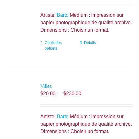
être
prix :
choisies
$20.00
Artiste:
Barto
Médium : Impression sur
sur
à
papier photographique de qualité archive.
la
$230.00
Dimensions : Choisir un format.
page
du
Choix des
Ce
Détails
produit
options
produit
a
plusieurs
variations.
Les
Villes
options
Plage
$
20.00
–
$
230.00
peuvent
de
être
prix :
choisies
$20.00
Artiste:
Barto
Médium : Impression sur
sur
à
papier photographique de qualité archive.
la
$230.00
Dimensions : Choisir un format.
page