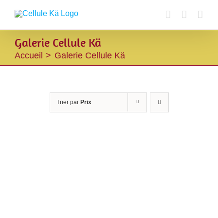
Passer
au
contenu
Galerie Cellule Kä
Accueil
Galerie Cellule Kä
Trier par
Prix