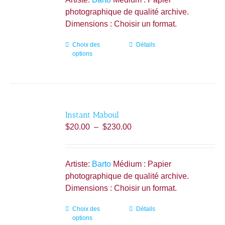
sur
à
photographique de qualité archive.
la
$230.00
Dimensions : Choisir un format.
page
du
Choix des
Ce
Détails
produit
options
produit
a
plusieurs
variations.
Les
Instant Maboul
options
Plage
$
20.00
–
$
230.00
peuvent
de
être
prix :
choisies
$20.00
Artiste:
Barto
Médium : Papier
sur
à
photographique de qualité archive.
la
$230.00
Dimensions : Choisir un format.
page
du
Choix des
Ce
Détails
produit
options
produit