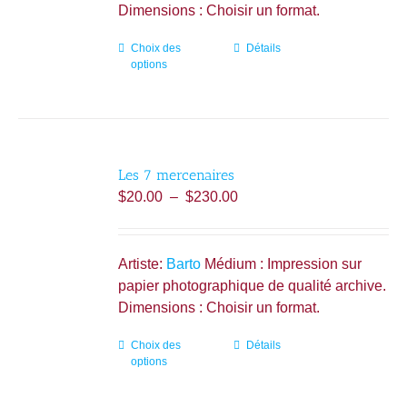
$230.00
Dimensions : Choisir un format.
page
du
Choix des
Ce
Détails
produit
options
produit
a
plusieurs
variations.
Les
Les 7 mercenaires
options
Plage
$
20.00
–
$
230.00
peuvent
de
être
prix :
choisies
$20.00
Artiste:
Barto
Médium : Impression sur
sur
à
papier photographique de qualité archive.
la
$230.00
Dimensions : Choisir un format.
page
du
Choix des
Ce
Détails
produit
options
produit
a