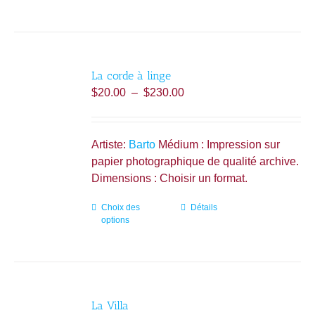
a
plusieurs
variations.
Les
La corde à linge
options
Plage
$
20.00
–
$
230.00
peuvent
de
être
prix :
choisies
$20.00
Artiste:
Barto
Médium : Impression sur
sur
à
papier photographique de qualité archive.
la
$230.00
Dimensions : Choisir un format.
page
du
Choix des
Ce
Détails
produit
options
produit
a
plusieurs
variations.
Les
La Villa
options