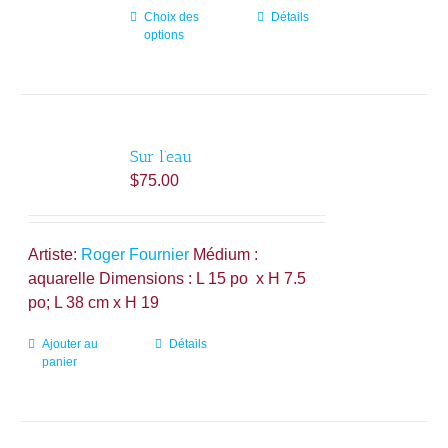
du
Choix des
Ce
Détails
produit
options
produit
a
plusieurs
variations.
Les
Sur l’eau
options
$
75.00
peuvent
être
choisies
Artiste:
Roger Fournier
Médium :
sur
aquarelle Dimensions : L 15 po x H 7.5
la
po; L 38 cm x H 19
page
du
Ajouter au
Détails
produit
panier