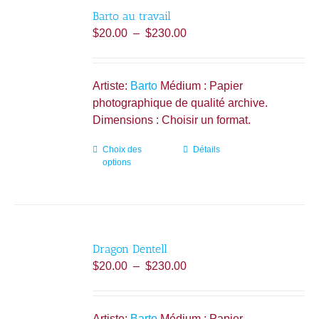
Barto au travail
Plage
$
20.00
–
$
230.00
de
prix :
$20.00
Artiste:
Barto
Médium : Papier
à
photographique de qualité archive.
$230.00
Dimensions : Choisir un format.
Choix des
Ce
Détails
options
produit
a
plusieurs
variations.
Les
Dragon Dentell
options
Plage
$
20.00
–
$
230.00
peuvent
de
être
prix :
choisies
$20.00
Artiste:
Barto
Médium : Papier