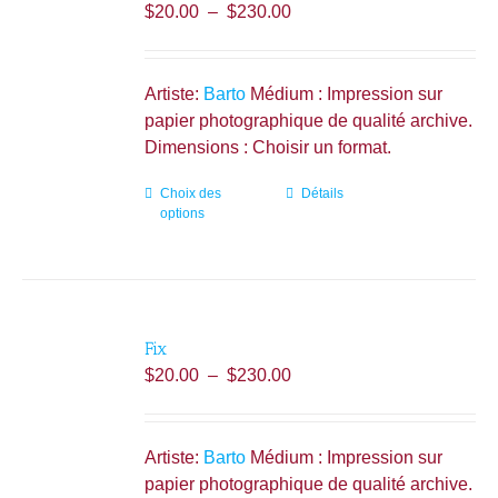
Plage
$
20.00
–
$
230.00
peuvent
de
être
prix :
choisies
$20.00
Artiste:
Barto
Médium : Impression sur
sur
à
papier photographique de qualité archive.
la
$230.00
Dimensions : Choisir un format.
page
du
Choix des
Ce
Détails
produit
options
produit
a
plusieurs
variations.
Les
Fix
options
Plage
$
20.00
–
$
230.00
peuvent
de
être
prix :
choisies
$20.00
Artiste:
Barto
Médium : Impression sur
sur
à
papier photographique de qualité archive.
la