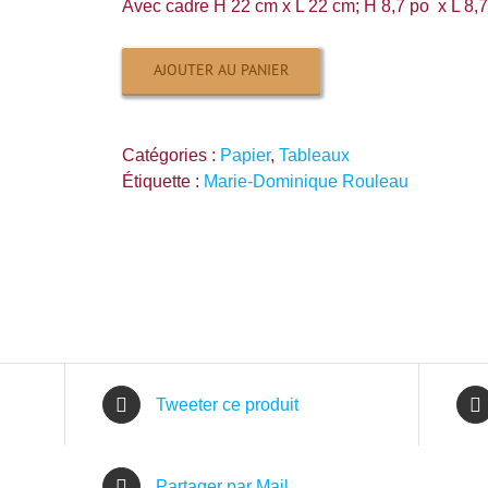
Avec cadre H 22 cm x L 22 cm; H 8,7 po x L 8,
AJOUTER AU PANIER
Catégories :
Papier
,
Tableaux
Étiquette :
Marie-Dominique Rouleau
Tweeter ce produit
Partager par Mail