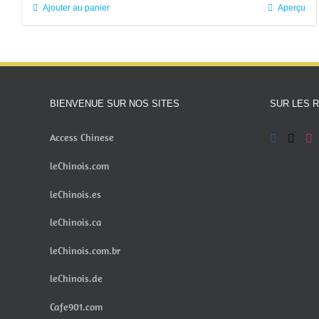
Ajouter au panier
Aperçu
BIENVENUE SUR NOS SITES
SUR LES 
Access Chinese
leChinois.com
leChinois.es
leChinois.ca
leChinois.com.br
leChinois.de
Cafe901.com