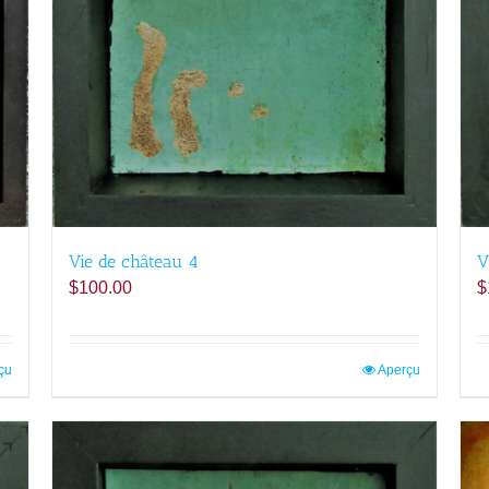
Vie de château 4
V
$
100.00
$
çu
Aperçu