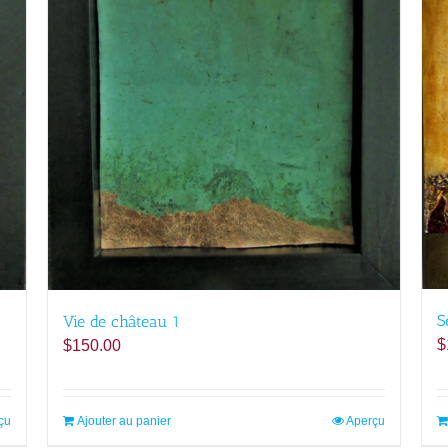
S
Vie de château 1
$
$
150.00
çu
Ajouter au panier
Aperçu