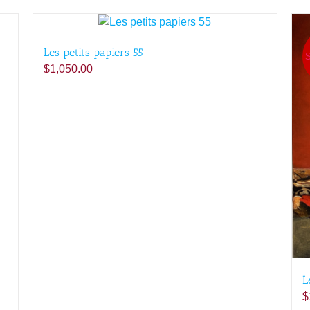
Les petits papiers 55
S
$
1,050.00
L
$