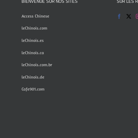
BIENVENUE SUR NOS SITES
SUR LES 
Access Chinese
leChinois.com
leChinois.es
leChinois.ca
leChinois.com.br
leChinois.de
Cafe901.com